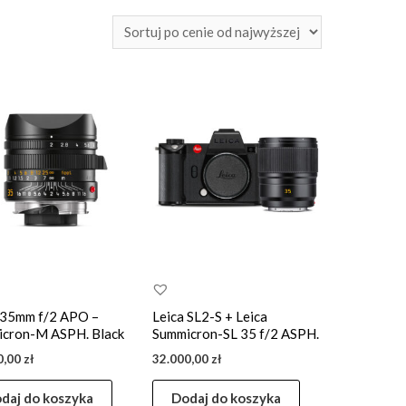
 35mm f/2 APO –
Leica SL2-S + Leica
cron-M ASPH. Black
Summicron-SL 35 f/2 ASPH.
0,00
zł
32.000,00
zł
daj do koszyka
Dodaj do koszyka