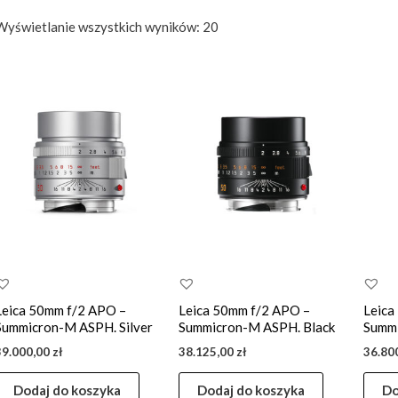
Posortowane
Wyświetlanie wszystkich wyników: 20
według
ceny:
od
wysokiej
do
niskiej
Leica 50mm f/2 APO –
Leica 50mm f/2 APO –
Leica
Summicron-M ASPH. Silver
Summicron-M ASPH. Black
Summi
39.000,00
zł
38.125,00
zł
36.80
Dodaj do koszyka
Dodaj do koszyka
Do