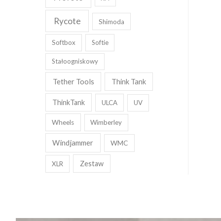
Rycote
Shimoda
Softbox
Softie
Stałoogniskowy
Tether Tools
Think Tank
ThinkTank
ULCA
UV
Wheels
Wimberley
Windjammer
WMC
Zestaw
XLR