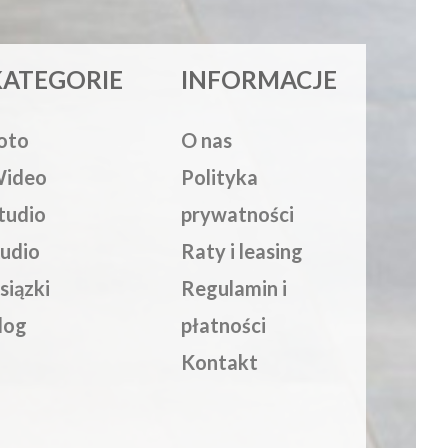
KATEGORIE
INFORMACJE
oto
O nas
ideo
Polityka
tudio
prywatności
udio
Raty i leasing
siązki
Regulamin i
log
płatności
Kontakt