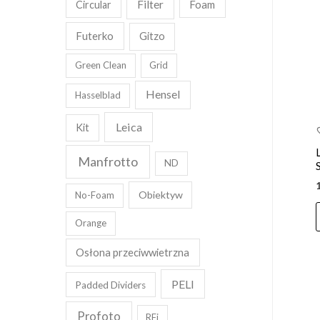
Filter
Foam
Circular
Futerko
Gitzo
Green Clean
Grid
Hensel
Hasselblad
Leica
Kit
Manfrotto
ND
Obiektyw
No-Foam
Orange
Osłona przeciwwietrzna
PELI
Padded Dividers
Profoto
RFi