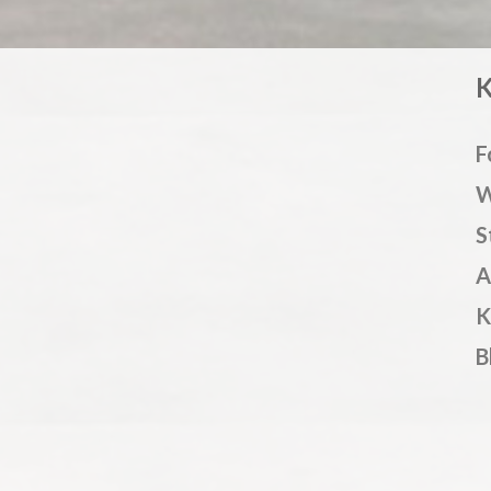
F
W
S
A
K
B