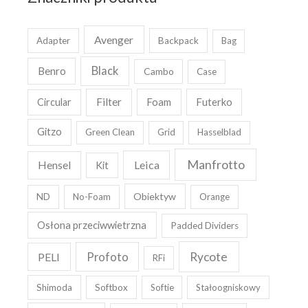
Avenger
Adapter
Backpack
Bag
Black
Benro
Cambo
Case
Filter
Foam
Futerko
Circular
Gitzo
Green Clean
Grid
Hasselblad
Manfrotto
Leica
Hensel
Kit
Obiektyw
ND
No-Foam
Orange
Osłona przeciwwietrzna
Padded Dividers
Rycote
PELI
Profoto
RFi
Shimoda
Softbox
Softie
Stałoogniskowy