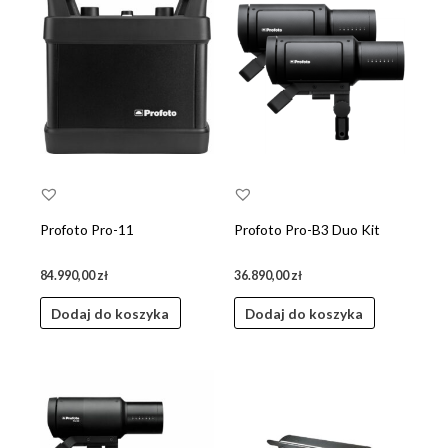
do
niskiej
Profoto Pro-11
Profoto Pro-B3 Duo Kit
84.990,00
zł
36.890,00
zł
Dodaj do koszyka
Dodaj do koszyka