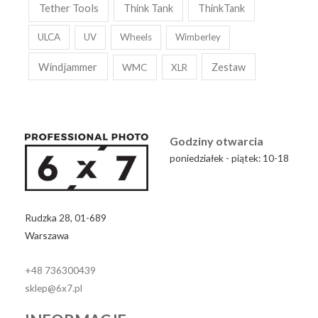
Tether Tools
Think Tank
ThinkTank
ULCA
UV
Wheels
Wimberley
Windjammer
WMC
Zestaw
XLR
Godziny otwarcia
poniedziałek - piątek: 10-18
Rudzka 28, 01-689
Warszawa
+48 736300439
sklep@6x7.pl