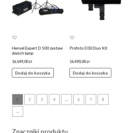
Hensel Expert D 500 zestaw
Profoto D30 Duo Kit
dwóch lamp
16.549,00
zł
16.490,00
zł
Dodaj do koszyka
Dodaj do koszyka
1
2
3
4
…
6
7
8
→
Znaczniki produktu