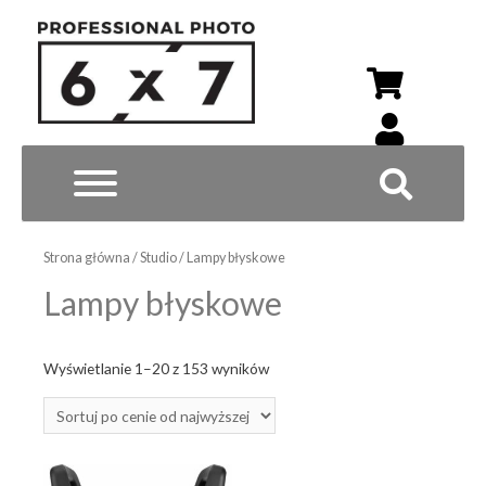
Wyszukiwarka p
Strona główna
/
Studio
/ Lampy błyskowe
Lampy błyskowe
Posortowane
Wyświetlanie 1–20 z 153 wyników
według
ceny:
od
wysokiej