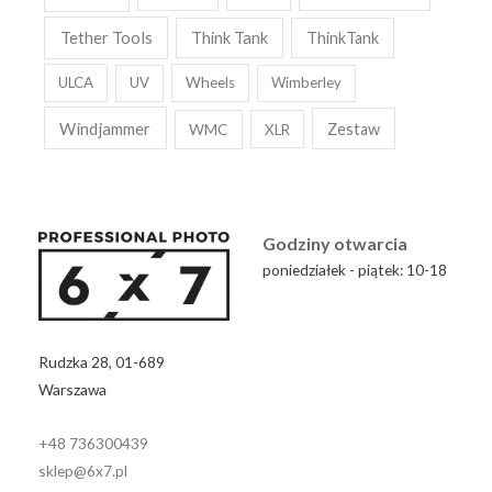
Tether Tools
Think Tank
ThinkTank
ULCA
UV
Wheels
Wimberley
Windjammer
WMC
Zestaw
XLR
Godziny otwarcia
poniedziałek - piątek: 10-18
Rudzka 28, 01-689
Warszawa
+48 736300439
sklep@6x7.pl