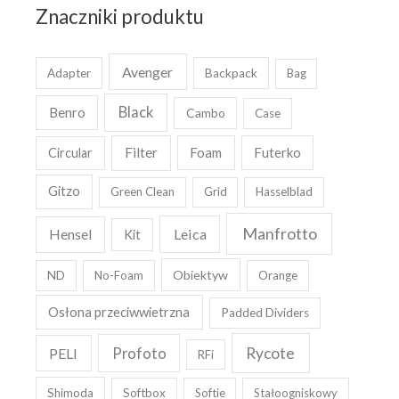
Znaczniki produktu
Avenger
Adapter
Backpack
Bag
Black
Benro
Cambo
Case
Filter
Foam
Futerko
Circular
Gitzo
Green Clean
Grid
Hasselblad
Manfrotto
Leica
Hensel
Kit
Obiektyw
ND
No-Foam
Orange
Osłona przeciwwietrzna
Padded Dividers
Rycote
PELI
Profoto
RFi
Shimoda
Softbox
Softie
Stałoogniskowy