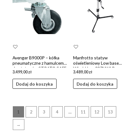
Avenger B9000P – kółka
Manfrotto statyw
pneumatyczne z hamulcem
oświetleniowy Low base
do statywów STRATO SAFE
Wind-Up – 087NWLB
3.499,00
zł
3.489,00
zł
Dodaj do koszyka
Dodaj do koszyka
1
2
3
4
…
11
12
13
→