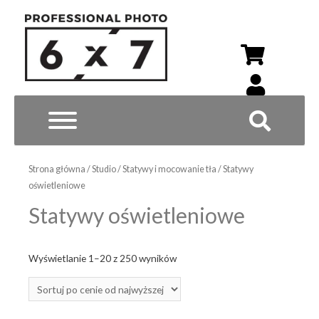
Wyszukiwarka p
Strona główna
/
Studio
/
Statywy i mocowanie tła
/ Statywy
oświetleniowe
Statywy oświetleniowe
Posortowane
Wyświetlanie 1–20 z 250 wyników
według
ceny:
od