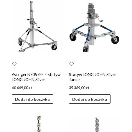
wysokiej
do
niskiej
Avenger B7057FF – statyw
Statyw LONG JOHN Silver
LONG JOHN Silver
Junior
40.649,00
zł
35.369,00
zł
Dodaj do koszyka
Dodaj do koszyka