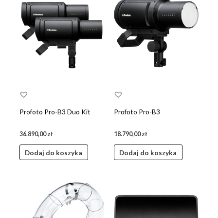
do
niskiej
Profoto Pro-B3 Duo Kit
Profoto Pro-B3
36.890,00
zł
18.790,00
zł
Dodaj do koszyka
Dodaj do koszyka