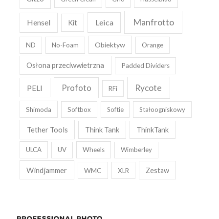
Manfrotto
Leica
Hensel
Kit
Obiektyw
ND
No-Foam
Orange
Osłona przeciwwietrzna
Padded Dividers
Rycote
PELI
Profoto
RFi
Shimoda
Softbox
Softie
Stałoogniskowy
Tether Tools
Think Tank
ThinkTank
ULCA
UV
Wheels
Wimberley
Windjammer
WMC
Zestaw
XLR