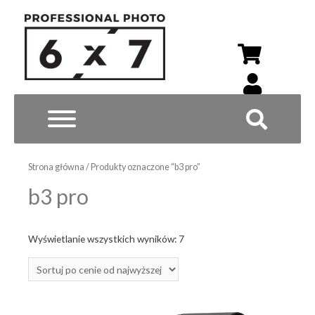
Wyszukiwarka p
Strona główna
/ Produkty oznaczone “b3 pro”
b3 pro
Posortowane
Wyświetlanie wszystkich wyników: 7
według
ceny:
od
wysokiej