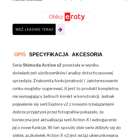
Kit
Yellow
WEŹ LEASING TERAZ
OPIS
SPECYFIKACJA
AKCESORIA
Seria
Shimoda Action v2
powstała w wyniku
doświadczeń użytkowników i analizy dotychczasowej
sprzedaży. Znakomita funkcjonalność i zainteresowanie
rynku mogłyby sugerować, iż jest to produkt kompletny,
nie wymagający żadnych korekt w konstrukcji. Jednak
pojawienie się serii Explore v2 z nowymi rozwiązaniami
dobrze przyjętymi przez fotografów pokazało, że
konieczna jest aktualizacja serii Action X i wzbogacenie
jej o nowe funkcje. W ten sposób obie serie zbliżyły się do
siebie, aczkolwiek Action X v2 jest wciąż ukierunkowana