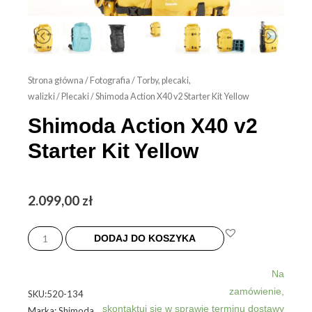
Strona główna
/
Fotografia
/
Torby, plecaki,
walizki
/
Plecaki
/ Shimoda Action X40 v2 Starter Kit Yellow
Shimoda Action X40 v2
Starter Kit Yellow
2.099,00
zł
ilość
Shimoda
DODAJ DO KOSZYKA
Action
X40
Na
v2
zamówienie,
SKU:520-134
Starter
skontaktuj się w sprawie terminu dostawy
Marka: Shimoda