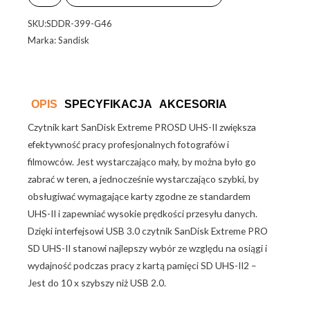
Extreme
SKU:SDDR-399-G46
PRO
Marka: Sandisk
SD
USB
3.0
czytnik
OPIS
SPECYFIKACJA
AKCESORIA
kart
Czytnik kart SanDisk Extreme PROSD UHS-II zwiększa
efektywność pracy profesjonalnych fotografów i
filmowców. Jest wystarczająco mały, by można było go
zabrać w teren, a jednocześnie wystarczająco szybki, by
obsługiwać wymagające karty zgodne ze standardem
UHS-II i zapewniać wysokie prędkości przesyłu danych.
Dzięki interfejsowi USB 3.0 czytnik SanDisk Extreme PRO
SD UHS-II stanowi najlepszy wybór ze względu na osiągi i
wydajność podczas pracy z kartą pamięci SD UHS-II2 –
Jest do 10 x szybszy niż USB 2.0.