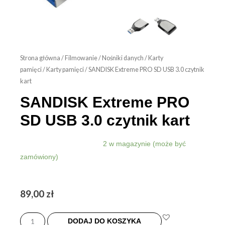
Strona główna
/
Filmowanie
/
Nośniki danych
/
Karty
pamięci
/
Karty pamięci
/ SANDISK Extreme PRO SD USB 3.0 czytnik
kart
SANDISK Extreme PRO
SD USB 3.0 czytnik kart
2 w magazynie (może być
zamówiony)
89,00
zł
ilość
SANDISK
DODAJ DO KOSZYKA