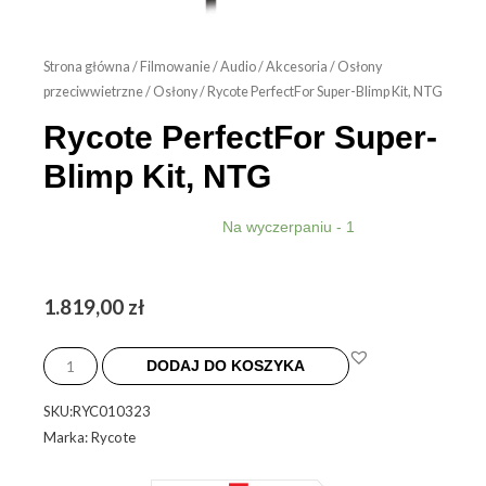
Strona główna
/
Filmowanie
/
Audio
/
Akcesoria
/
Osłony
przeciwwietrzne
/
Osłony
/ Rycote PerfectFor Super-Blimp Kit, NTG
Rycote PerfectFor Super-
Blimp Kit, NTG
Na wyczerpaniu - 1
1.819,00
zł
ilość
Rycote
DODAJ DO KOSZYKA
PerfectFor
SKU:RYC010323
Super-
Marka: Rycote
Blimp
Kit,