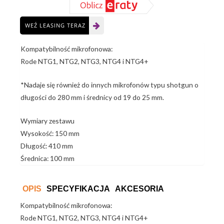
NTG
WEŹ LEASING TERAZ
Kompatybilność mikrofonowa:
Rode NTG1, NTG2, NTG3, NTG4 i NTG4+
*Nadaje się również do innych mikrofonów typu shotgun o
długości do 280 mm i średnicy od 19 do 25 mm.
Wymiary zestawu
Wysokość: 150 mm
Długość: 410 mm
Średnica: 100 mm
OPIS
SPECYFIKACJA
AKCESORIA
Kompatybilność mikrofonowa:
Rode NTG1, NTG2, NTG3, NTG4 i NTG4+