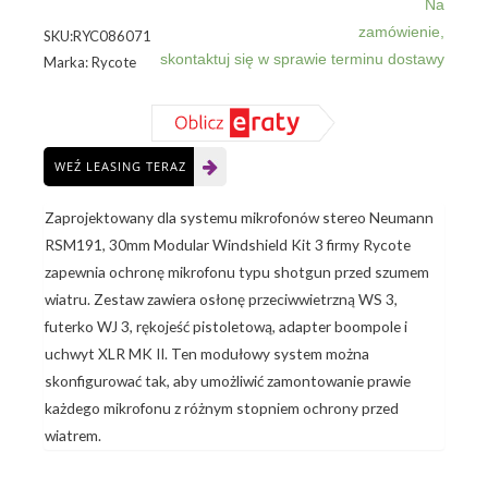
Windshield
Na
WS
zamówienie,
SKU:RYC086071
3
skontaktuj się w sprawie terminu dostawy
Marka: Rycote
Kit,
(30mm,
No
CB)
WEŹ LEASING TERAZ
Zaprojektowany dla systemu mikrofonów stereo Neumann
RSM191, 30mm Modular Windshield Kit 3 firmy Rycote
zapewnia ochronę mikrofonu typu shotgun przed szumem
wiatru. Zestaw zawiera osłonę przeciwwietrzną WS 3,
futerko WJ 3, rękojeść pistoletową, adapter boompole i
uchwyt XLR MK II. Ten modułowy system można
skonfigurować tak, aby umożliwić zamontowanie prawie
każdego mikrofonu z różnym stopniem ochrony przed
wiatrem.