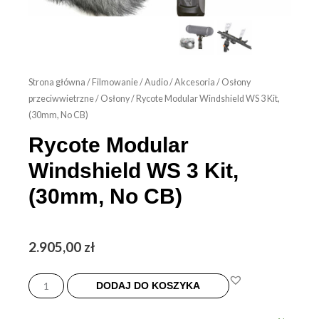
Strona główna
/
Filmowanie
/
Audio
/
Akcesoria
/
Osłony
przeciwwietrzne
/
Osłony
/ Rycote Modular Windshield WS 3 Kit,
(30mm, No CB)
Rycote Modular
Windshield WS 3 Kit,
(30mm, No CB)
2.905,00
zł
ilość
Rycote
DODAJ DO KOSZYKA
Modular