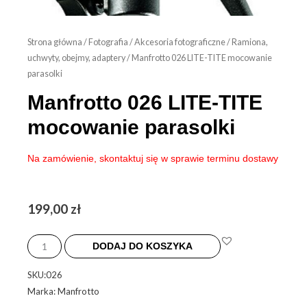
Strona główna
/
Fotografia
/
Akcesoria fotograficzne
/
Ramiona,
uchwyty, obejmy, adaptery
/ Manfrotto 026 LITE-TITE mocowanie
parasolki
Manfrotto 026 LITE-TITE
mocowanie parasolki
Na zamówienie, skontaktuj się w sprawie terminu dostawy
199,00
zł
ilość
Manfrotto
DODAJ DO KOSZYKA
026
SKU:026
LITE-
Marka: Manfrotto
TITE