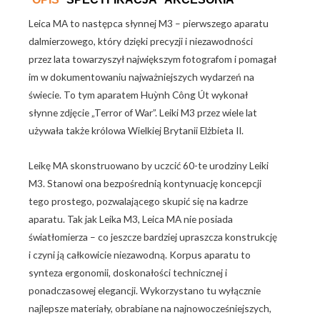
Leica MA to następca słynnej M3 – pierwszego aparatu
dalmierzowego, który dzięki precyzji i niezawodności
przez lata towarzyszył największym fotografom i pomagał
im w dokumentowaniu najważniejszych wydarzeń na
świecie. To tym aparatem Huỳnh Công Út wykonał
słynne zdjęcie „Terror of War”. Leiki M3 przez wiele lat
używała także królowa Wielkiej Brytanii Elżbieta II.
Leikę MA skonstruowano by uczcić 60-te urodziny Leiki
M3. Stanowi ona bezpośrednią kontynuację koncepcji
tego prostego, pozwalającego skupić się na kadrze
aparatu. Tak jak Leika M3, Leica MA nie posiada
światłomierza – co jeszcze bardziej upraszcza konstrukcję
i czyni ją całkowicie niezawodną. Korpus aparatu to
synteza ergonomii, doskonałości technicznej i
ponadczasowej elegancji. Wykorzystano tu wyłącznie
najlepsze materiały, obrabiane na najnowocześniejszych,