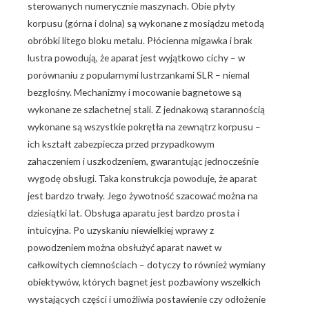
sterowanych numerycznie maszynach. Obie płyty
korpusu (górna i dolna) są wykonane z mosiądzu metodą
obróbki litego bloku metalu. Płócienna migawka i brak
lustra powodują, że aparat jest wyjątkowo cichy – w
porównaniu z popularnymi lustrzankami SLR – niemal
bezgłośny. Mechanizmy i mocowanie bagnetowe są
wykonane ze szlachetnej stali. Z jednakową starannością
wykonane są wszystkie pokrętła na zewnątrz korpusu –
ich kształt zabezpiecza przed przypadkowym
zahaczeniem i uszkodzeniem, gwarantując jednocześnie
wygodę obsługi. Taka konstrukcja powoduje, że aparat
jest bardzo trwały. Jego żywotność szacować można na
dziesiątki lat. Obsługa aparatu jest bardzo prosta i
intuicyjna. Po uzyskaniu niewielkiej wprawy z
powodzeniem można obsłużyć aparat nawet w
całkowitych ciemnościach – dotyczy to również wymiany
obiektywów, których bagnet jest pozbawiony wszelkich
wystających części i umożliwia postawienie czy odłożenie