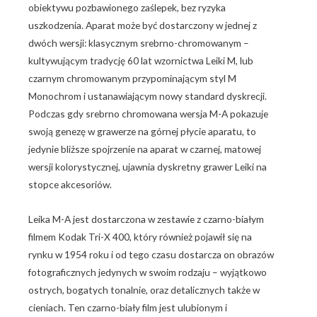
obiektywu pozbawionego zaślepek, bez ryzyka
uszkodzenia. Aparat może być dostarczony w jednej z
dwóch wersji: klasycznym srebrno-chromowanym –
kultywującym tradycję 60 lat wzornictwa Leiki M, lub
czarnym chromowanym przypominającym styl M
Monochrom i ustanawiającym nowy standard dyskrecji.
Podczas gdy srebrno chromowana wersja M-A pokazuje
swoją genezę w grawerze na górnej płycie aparatu, to
jedynie bliższe spojrzenie na aparat w czarnej, matowej
wersji kolorystycznej, ujawnia dyskretny grawer Leiki na
stopce akcesoriów.
Leika M-A jest dostarczona w zestawie z czarno-białym
filmem Kodak Tri-X 400, który również pojawił się na
rynku w 1954 roku i od tego czasu dostarcza on obrazów
fotograficznych jedynych w swoim rodzaju – wyjątkowo
ostrych, bogatych tonalnie, oraz detalicznych także w
cieniach. Ten czarno-biały film jest ulubionym i