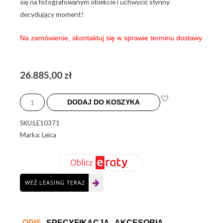
się na fotografowanym obiekcie i uchwycić słynny
decydujący moment!
Na zamówienie, skontaktuj się w sprawie terminu dostawy
26.885,00
zł
ilość
Leica
DODAJ DO KOSZYKA
M-
SKU:LE10371
A
Marka: Leica
Silver
WEŹ LEASING TERAZ
OPIS
SPECYFIKACJA
AKCESORIA