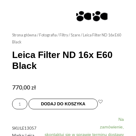
Strona główna
/
Fotografia
/
Filtry
/
Szare
/ Leica Filter ND 16x E60
Black
Leica Filter ND 16x E60
Black
770,00
zł
ilość
Leica
DODAJ DO KOSZYKA
Filter
ND
Na
16x
zamówienie,
SKU:LE13057
E60
skontaktuj się w sprawie terminu dostawy
Marka: Leica