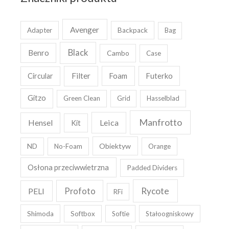
Avenger
Adapter
Backpack
Bag
Black
Benro
Cambo
Case
Filter
Foam
Futerko
Circular
Gitzo
Green Clean
Grid
Hasselblad
Manfrotto
Leica
Hensel
Kit
Obiektyw
ND
No-Foam
Orange
Osłona przeciwwietrzna
Padded Dividers
Rycote
PELI
Profoto
RFi
Shimoda
Softbox
Softie
Stałoogniskowy