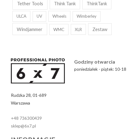
Tether Tools
Think Tank
ThinkTank
ULCA
UV
Wheels
Wimberley
Windjammer
WMC
Zestaw
XLR
Godziny otwarcia
poniedziałek - piątek: 10-18
Rudzka 28, 01-689
Warszawa
+48 736300439
sklep@6x7.pl