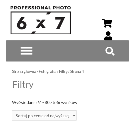
Wyszukiwarka p
Strona główna
/
Fotografia
/
Filtry
/ Strona 4
Filtry
Posortowane
Wyświetlanie 61–80 z 536 wyników
według
ceny:
od
wysokiej