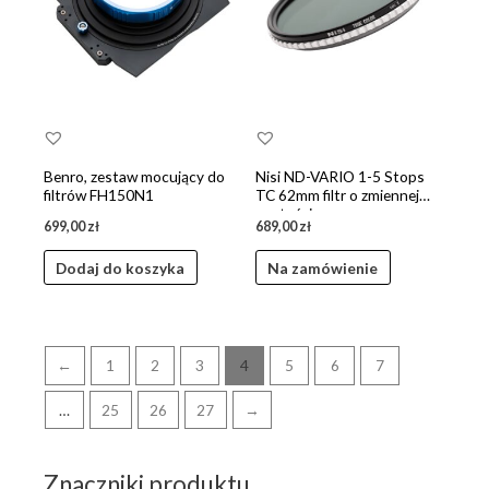
Benro, zestaw mocujący do
Nisi ND-VARIO 1-5 Stops
filtrów FH150N1
TC 62mm filtr o zmiennej
gęstości
699,00
zł
689,00
zł
Dodaj do koszyka
Na zamówienie
←
1
2
3
4
5
6
7
…
25
26
27
→
Znaczniki produktu