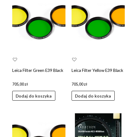
do
niskiej
Leica Filter Green E39 Black
Leica Filter Yellow E39 Black
705,00
zł
705,00
zł
Dodaj do koszyka
Dodaj do koszyka