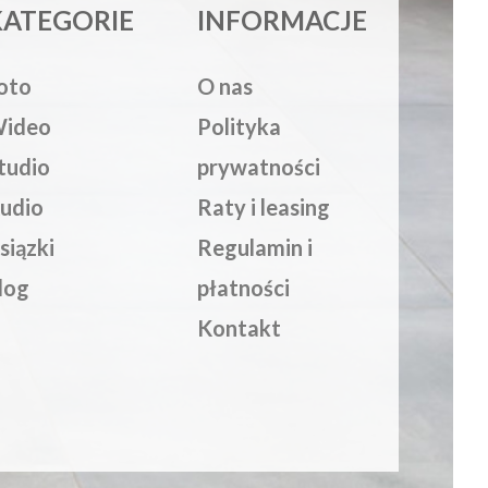
KATEGORIE
INFORMACJE
oto
O nas
ideo
Polityka
tudio
prywatności
udio
Raty i leasing
siązki
Regulamin i
log
płatności
Kontakt