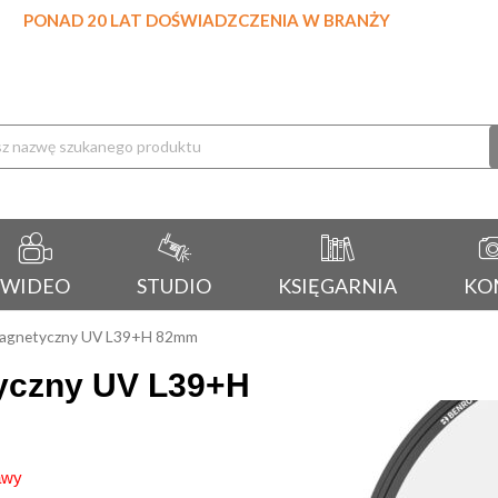
PONAD 20 LAT DOŚWIADZCZENIA W BRANŻY
rka
WIDEO
STUDIO
KSIĘGARNIA
KO
 magnetyczny UV L39+H 82mm
tyczny UV L39+H
awy