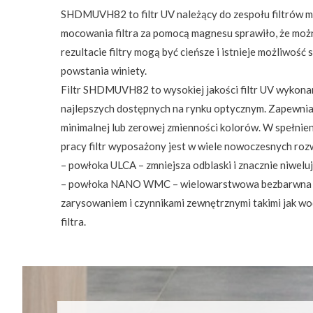
SHDMUVH82 to filtr UV należący do zespołu filtrów 
mocowania filtra za pomocą magnesu sprawiło, że moż
rezultacie filtry mogą być cieńsze i istnieje możliwość
powstania winiety.
Filtr SHDMUVH82 to wysokiej jakości filtr UV wykonan
najlepszych dostępnych na rynku optycznym. Zapewnia
minimalnej lub zerowej zmienności kolorów. W spełnien
pracy filtr wyposażony jest w wiele nowoczesnych roz
– powłoka ULCA – zmniejsza odblaski i znacznie niwelu
– powłoka NANO WMC – wielowarstwowa bezbarwna p
zarysowaniem i czynnikami zewnętrznymi takimi jak woda
filtra.