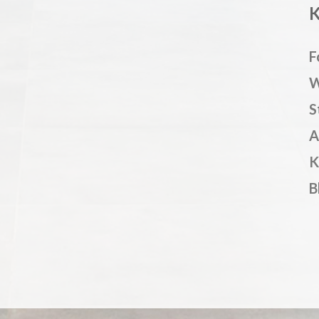
F
W
S
A
K
B