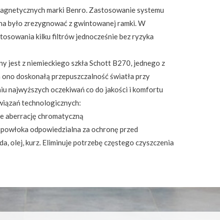
magnetycznych marki Benro. Zastosowanie systemu
na było zrezygnować z gwintowanej ramki. W
 stosowania kilku filtrów jednocześnie bez ryzyka
y jest z niemieckiego szkła Schott B270, jednego z
 ono doskonałą przepuszczalność światła przy
iu najwyższych oczekiwań co do jakości i komfortu
wiązań technologicznych:
je aberrację chromatyczną
owłoka odpowiedzialna za ochronę przed
, olej, kurz. Eliminuje potrzebę częstego czyszczenia