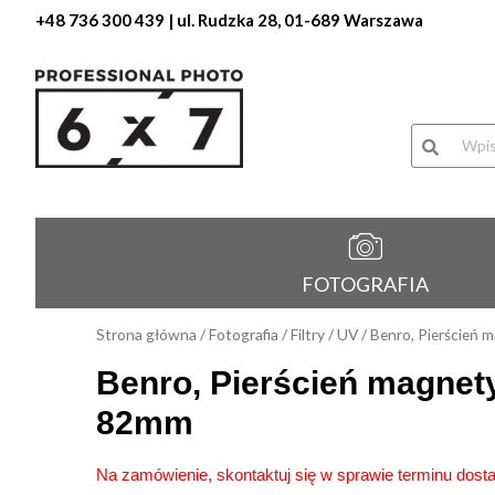
+48 736 300 439
| ul. Rudzka 28, 01-689 Warszawa
Wyszukiwa
produktów
FOTOGRAFIA
Strona główna
/
Fotografia
/
Filtry
/
UV
/ Benro, Pierścień
Benro, Pierścień magne
82mm
Na zamówienie, skontaktuj się w sprawie terminu dost