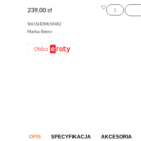
ilość
239,00
zł
Benro,
Pierścień
SKU:SHDMUVH82
magnetyczny
Marka: Benro
UV
L39+H
82mm
OPIS
SPECYFIKACJA
AKCESORIA