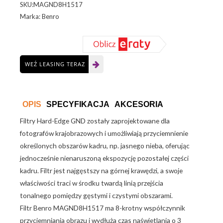
SKU:MAGND8H1517
Master
Marka: Benro
150x170
MAGND8H1517
WEŹ LEASING TERAZ
OPIS
SPECYFIKACJA
AKCESORIA
Filtry Hard-Edge GND zostały zaprojektowane dla
fotografów krajobrazowych i umożliwiają przyciemnienie
określonych obszarów kadru, np. jasnego nieba, oferując
jednocześnie nienaruszoną ekspozycję pozostałej części
kadru. Filtr jest najgęstszy na górnej krawędzi, a swoje
właściwości traci w środku twardą linią przejścia
tonalnego pomiędzy gęstymi i czystymi obszarami.
Filtr Benro MAGND8H1517 ma 8-krotny współczynnik
przyciemniania obrazu i wydłuża czas naświetlania o 3