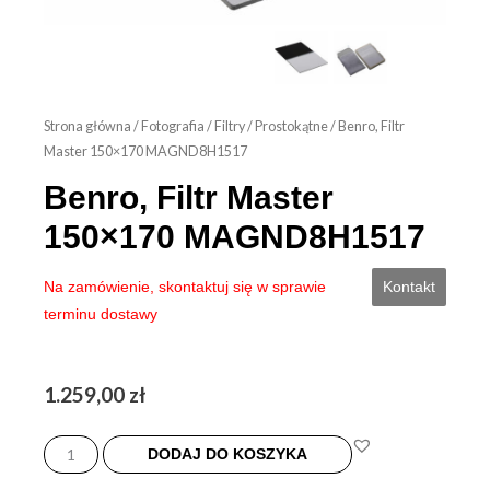
Strona główna
/
Fotografia
/
Filtry
/
Prostokątne
/ Benro, Filtr
Master 150×170 MAGND8H1517
Benro, Filtr Master
150×170 MAGND8H1517
Na zamówienie, skontaktuj się w sprawie
Kontakt
terminu dostawy
1.259,00
zł
ilość
Benro,
DODAJ DO KOSZYKA
Filtr