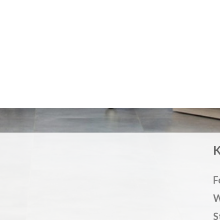
F
W
S