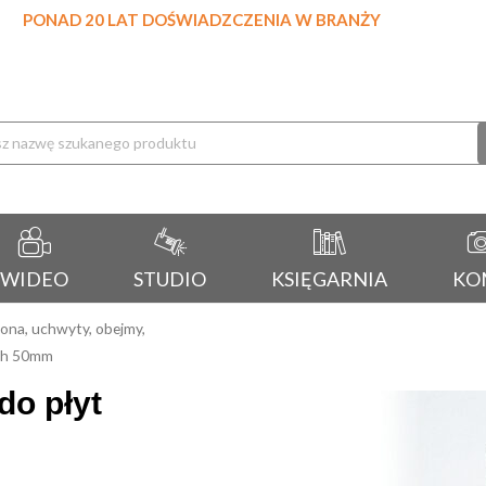
PONAD 20 LAT DOŚWIADZCZENIA W BRANŻY
rka
WIDEO
STUDIO
KSIĘGARNIA
KO
ona, uchwyty, obejmy,
ych 50mm
do płyt