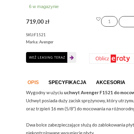
6 w magazynie
ilość
719,00
zł
Avenger
F1521
SKU:F1521
-
Marka: Avenger
uchwyt
do
WEŹ LEASING TERAZ
płyt
styropianowych
50mm
OPIS
SPECYFIKACJA
AKCESORIA
Wygodny w użyciu
uchwyt Avenger F1521 do mocow
Uchwyt posiada duży zacisk sprężynowy, który utrzymu
oraz trzpień 16 mm (5/8″) do mocowania na różnorodn
Dwa bolce zabezpieczające służą do zablokowania płyt
niekontrolowane wysunięcie płyty.