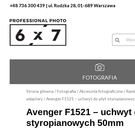
+48 736 300 439
| ul. Rudzka 28, 01-689 Warszawa
Wyszukiwa
produktów
FOTOGRAFIA
Strona główna
/
Fotografia
/
Akcesoria fotograficzne
/
Rami
adaptery
/ Avenger F1521 – uchwyt do płyt styropianow
Avenger F1521 – uchwyt 
styropianowych 50mm