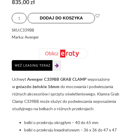
835,00
zł
ilość
Avenger
DODAJ DO KOSZYKA
C339BB
SKU:C339BB
-
Marka: Avenger
uchwyt
GRAB
CLAMP
z
WEŹ LEASING TERAZ
gniazdem
16mm
Uchwyt
Avenger C339BB GRAB CLAMP
wyposażony
w
gniazdo żeńskie 16mm
do mocowania i podwieszania
różnych akcesoriów i sprzętu oświetleniowego. Klamra Grab
Clamp C339BB może służyć do podwieszania wyposażenia
studyjnego na belkach o różnych przekrojach:
belki o przekroju okrągłym – 40 do 65 mm
belki o przekroju kwadratowym – 36 x 36 do 47 x 47