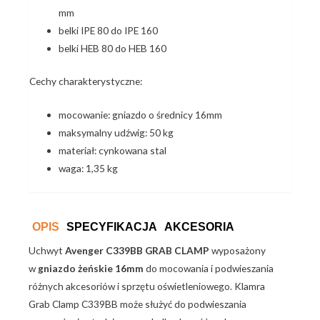
mm
belki IPE 80 do IPE 160
belki HEB 80 do HEB 160
Cechy charakterystyczne:
mocowanie: gniazdo o średnicy 16mm
maksymalny udźwig: 50 kg
materiał: cynkowana stal
waga: 1,35 kg
OPIS
SPECYFIKACJA
AKCESORIA
Uchwyt
Avenger C339BB GRAB CLAMP
wyposażony
w
gniazdo żeńskie 16mm
do mocowania i podwieszania
różnych akcesoriów i sprzętu oświetleniowego. Klamra
Grab Clamp C339BB może służyć do podwieszania