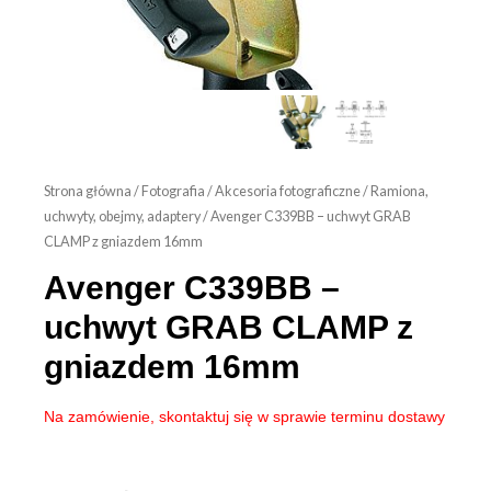
Strona główna
/
Fotografia
/
Akcesoria fotograficzne
/
Ramiona,
uchwyty, obejmy, adaptery
/ Avenger C339BB – uchwyt GRAB
CLAMP z gniazdem 16mm
Avenger C339BB –
uchwyt GRAB CLAMP z
gniazdem 16mm
Na zamówienie, skontaktuj się w sprawie terminu dostawy