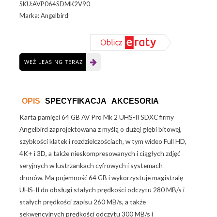
SKU:AVP064SDMK2V90
MK2
Marka: Angelbird
64GB
V90
karta
pamięci
WEŹ LEASING TERAZ
OPIS
SPECYFIKACJA
AKCESORIA
Karta pamięci 64 GB AV Pro Mk 2 UHS-II SDXC firmy
Angelbird zaprojektowana z myślą o dużej głębi bitowej,
szybkości klatek i rozdzielczościach, w tym wideo Full HD,
4K+ i 3D, a także nieskompresowanych i ciągłych zdjęć
seryjnych w lustrzankach cyfrowych i systemach
dronów. Ma pojemność 64 GB i wykorzystuje magistralę
UHS-II do obsługi stałych prędkości odczytu 280 MB/s i
stałych prędkości zapisu 260 MB/s, a także
sekwencyjnych prędkości odczytu 300 MB/s i