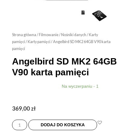
Strona główna
/
Filmowanie
/
Nośniki danych
/
Karty
pamięci
/
Karty pamięci
/ Angelbird SD MK2 64GB V90 karta
pamięci
Angelbird SD MK2 64GB
V90 karta pamięci
Na wyczerpaniu - 1
369,00
zł
ilość
Angelbird
DODAJ DO KOSZYKA
SD