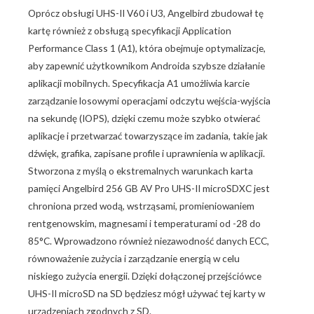
Oprócz obsługi UHS-II V60 i U3, Angelbird zbudował tę
kartę również z obsługą specyfikacji Application
Performance Class 1 (A1), która obejmuje optymalizacje,
aby zapewnić użytkownikom Androida szybsze działanie
aplikacji mobilnych. Specyfikacja A1 umożliwia karcie
zarządzanie losowymi operacjami odczytu wejścia-wyjścia
na sekundę (IOPS), dzięki czemu może szybko otwierać
aplikacje i przetwarzać towarzyszące im zadania, takie jak
dźwięk, grafika, zapisane profile i uprawnienia w aplikacji.
Stworzona z myślą o ekstremalnych warunkach karta
pamięci Angelbird 256 GB AV Pro UHS-II microSDXC jest
chroniona przed wodą, wstrząsami, promieniowaniem
rentgenowskim, magnesami i temperaturami od -28 do
85°C. Wprowadzono również niezawodność danych ECC,
równoważenie zużycia i zarządzanie energią w celu
niskiego zużycia energii. Dzięki dołączonej przejściówce
UHS-II microSD na SD będziesz mógł używać tej karty w
urządzeniach zgodnych z SD.